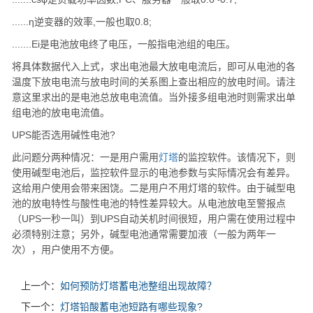
......η逆变器的效率,一般也取0.8;
.......Ei是电池放电终了电压，一般指电池组的电压。
将具体数据代入上式，求出电池最大放电电流后，即可从电池的各
温度下放电电流与放电时间的关系图上查出相应的放电时间。请注
意这里求出的是电池总放电电流值。当外接多组电池时则需求出单
组电池的放电电流值。
UPS能否选用碱性电池?
此问题分两种情况：一是用户需用
灯塔
的监控软件。该情况下，则
使用碱型电池后，监控软件显示的电池参数与实际情况会有差异。
这给用户使用会带来困饶。二是用户不用
灯塔
的软件。由于碱型电
池的放电特性与酸性电池的特性差异较大。从电池放电至警报点
（UPS一秒一叫）到UPS自动关机时间很短，用户需在使用过程中
必须特别注意；另外，碱型电池通常需要加液（一般为两年一
次），用户使用不方便。
上一个：
如何预防灯塔蓄电池整组出现故障？
下一个：
灯塔铅酸蓄电池短路有哪些现象?