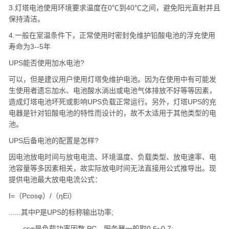
3.
灯塔
电池使用环境要求温度在0℃到40℃之间，避免阳光直射并且
保持清洁。
4.一般在室温条件下，正常使用时密封免维护铅酸电池的浮充使用
寿命为3--5年
UPS能否使用加水电池?
可以，但是建议用户使用
灯塔
免维护电池。因为在使用中有可能发
生使用者遗忘加水、电池酸水淌出或电池气体排放不好等等因素，
造成
灯塔
电池坏死或影响UPS负载正常运行。另外，
灯塔
UPS的充
电器是针对铅酸电池的特性而设计的，故不太适用于其他类型的电
池。
UPS后备电池的配置是怎样?
因电池放电时间与放电电流、环境温度、负载类型、放电速率、电
池容量等多因素相关，故实际放电时间无法直接用公式推导出。现
提供电池最大放电电流公式：
I=（Pcosφ）/（ηEi）
......其中P是UPS的标称输出功率;
.......csφ是负载功率因数,PC、服务器一般取0.6~0.7;