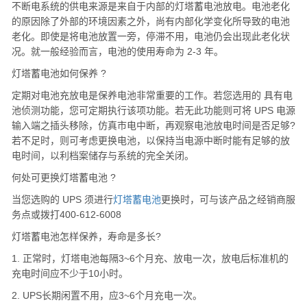
不断电系统的供电来源是来自于内部的
灯塔
蓄电池放电。电池老化
的原因除了外部的环境因素之外，尚有内部化学变化所导致的电池
老化。即使是将电池放置一旁，停滞不用，电池仍会出现此老化状
况。就一般经验而言，电池的使用寿命为 2-3 年。
灯塔
蓄电池如何保养 ?
定期对电池充放电是保养电池非常重要的工作。若您选用的 具有电
池侦测功能，您可定期执行该项功能。若无此功能则可将 UPS 电源
输入端之插头移除，仿真市电中断，再观察电池放电时间是否足够?
若不足时，则可考虑更换电池，以保持当电源中断时能有足够的放
电时间，以利档案储存与系统的完全关闭。
何处可更换
灯塔
蓄电池 ?
当您选购的 UPS 须进行
灯塔
蓄电池
更换时，可与该产品之经销商服
务点或拨打400-612-6008
灯塔
蓄电池怎样保养，寿命是多长?
1. 正常时，
灯塔
电池每隔3~6个月充、放电一次，放电后标准机的
充电时间应不少于10小时。
2. UPS长期闲置不用，应3~6个月充电一次。